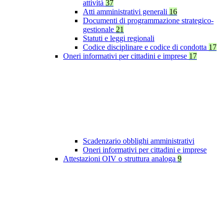
attività
37
Atti amministrativi generali
16
Documenti di programmazione strategico-
gestionale
21
Statuti e leggi regionali
Codice disciplinare e codice di condotta
17
Oneri informativi per cittadini e imprese
17
Scadenzario obblighi amministrativi
Oneri informativi per cittadini e imprese
Attestazioni OIV o struttura analoga
9