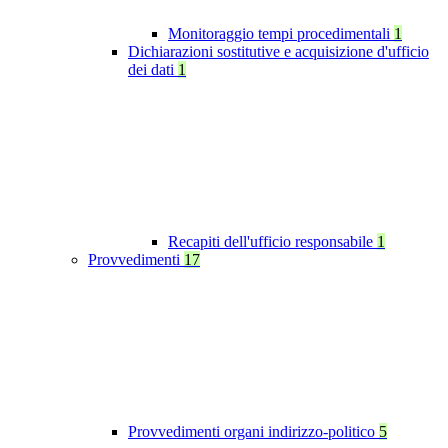
Monitoraggio tempi procedimentali
1
Dichiarazioni sostitutive e acquisizione d'ufficio
dei dati
1
Recapiti dell'ufficio responsabile
1
Provvedimenti
17
Provvedimenti organi indirizzo-politico
5