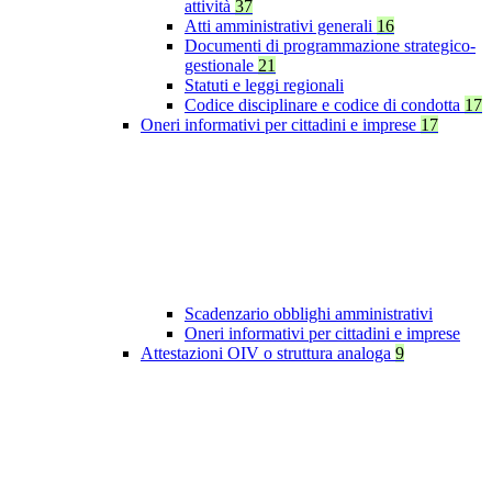
attività
37
Atti amministrativi generali
16
Documenti di programmazione strategico-
gestionale
21
Statuti e leggi regionali
Codice disciplinare e codice di condotta
17
Oneri informativi per cittadini e imprese
17
Scadenzario obblighi amministrativi
Oneri informativi per cittadini e imprese
Attestazioni OIV o struttura analoga
9