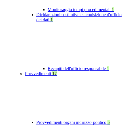
Monitoraggio tempi procedimentali
1
Dichiarazioni sostitutive e acquisizione d'ufficio
dei dati
1
Recapiti dell'ufficio responsabile
1
Provvedimenti
17
Provvedimenti organi indirizzo-politico
5