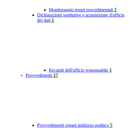
Monitoraggio tempi procedimentali
1
Dichiarazioni sostitutive e acquisizione d'ufficio
dei dati
1
Recapiti dell'ufficio responsabile
1
Provvedimenti
17
Provvedimenti organi indirizzo-politico
5