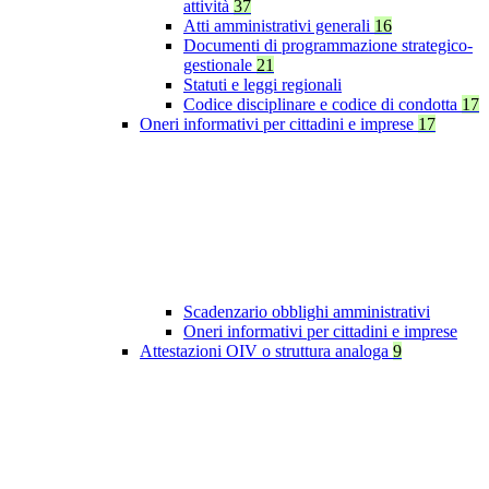
attività
37
Atti amministrativi generali
16
Documenti di programmazione strategico-
gestionale
21
Statuti e leggi regionali
Codice disciplinare e codice di condotta
17
Oneri informativi per cittadini e imprese
17
Scadenzario obblighi amministrativi
Oneri informativi per cittadini e imprese
Attestazioni OIV o struttura analoga
9