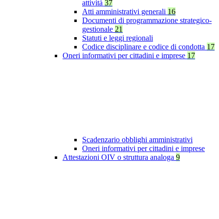
attività
37
Atti amministrativi generali
16
Documenti di programmazione strategico-
gestionale
21
Statuti e leggi regionali
Codice disciplinare e codice di condotta
17
Oneri informativi per cittadini e imprese
17
Scadenzario obblighi amministrativi
Oneri informativi per cittadini e imprese
Attestazioni OIV o struttura analoga
9