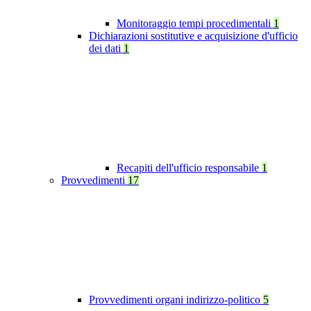
Monitoraggio tempi procedimentali
1
Dichiarazioni sostitutive e acquisizione d'ufficio
dei dati
1
Recapiti dell'ufficio responsabile
1
Provvedimenti
17
Provvedimenti organi indirizzo-politico
5