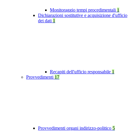
Monitoraggio tempi procedimentali
1
Dichiarazioni sostitutive e acquisizione d'ufficio
dei dati
1
Recapiti dell'ufficio responsabile
1
Provvedimenti
17
Provvedimenti organi indirizzo-politico
5