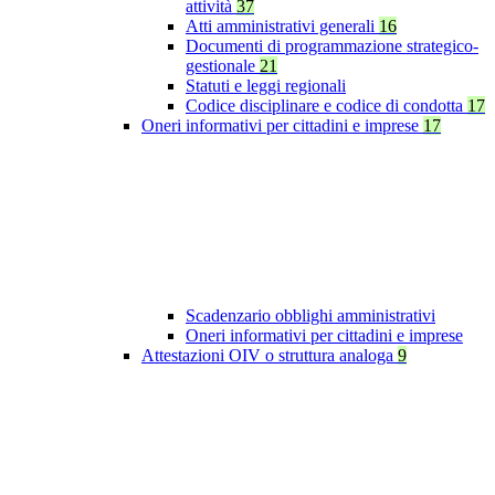
attività
37
Atti amministrativi generali
16
Documenti di programmazione strategico-
gestionale
21
Statuti e leggi regionali
Codice disciplinare e codice di condotta
17
Oneri informativi per cittadini e imprese
17
Scadenzario obblighi amministrativi
Oneri informativi per cittadini e imprese
Attestazioni OIV o struttura analoga
9