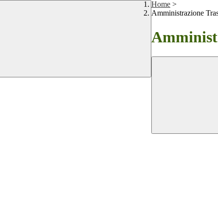
Home
>
Amministrazione Tra
Amministr