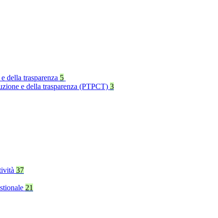
 e della trasparenza
5
rruzione e della trasparenza (PTPCT)
3
tività
37
stionale
21