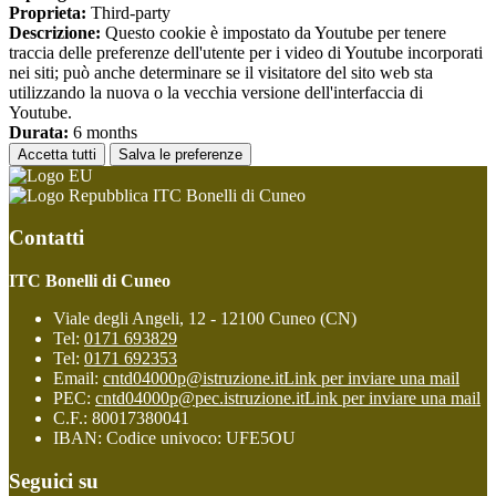
Proprieta:
Third-party
Descrizione:
Questo cookie è impostato da Youtube per tenere
traccia delle preferenze dell'utente per i video di Youtube incorporati
nei siti; può anche determinare se il visitatore del sito web sta
utilizzando la nuova o la vecchia versione dell'interfaccia di
Youtube.
Durata:
6 months
Accetta tutti
Salva le preferenze
ITC Bonelli di Cuneo
Contatti
ITC Bonelli di Cuneo
Viale degli Angeli, 12 - 12100 Cuneo (CN)
Tel:
0171 693829
Tel:
0171 692353
Email:
cntd04000p@istruzione.it
Link per inviare una mail
PEC:
cntd04000p@pec.istruzione.it
Link per inviare una mail
C.F.: 80017380041
IBAN: Codice univoco: UFE5OU
Seguici su