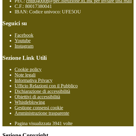
PEC:
cntd04000p@pec.istruzione.it
Link per inviare una mail
C.F.: 80017380041
IBAN: Codice univoco: UFE5OU
Seguici su
Facebook
Youtube
Instagram
Sezione Link Utili
Cookie policy
Note legali
Informativa Privacy
Ufficio Relazioni con il Pubblico
Dichiarazione di accessibilità
Obiettivi di accessibilità
Whistleblowing
Gestione consensi cookie
Amministrazione trasparente
Pagina visualizzata
3941
volte
Sezione Copyright