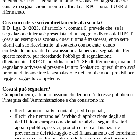
referenti del RPC”. Pertanto, in ambito scolastico, la gestione del
canale di segnalazione interna è affidata al RPCT ossia l’USR di
riferimento.
Cosa succede se scrivo direttamente alla scuola?
Il D. Lgs. 24/2023, all’articolo 4, comma 6, prevede che, se la
segnalazione interna è presentata ad un soggetto diverso dal RPCT
(ossia ad esempio la scuola), quest’ultima è trasmessa, entro sette
giorni dal suo ricevimento, al soggetto competente, dando
contestuale notizia della trasmissione alla persona segnalante. Per
questo motivo, pur ricordando l’obbligo di segnalazione
direttamente al RPCT individuato nell’USR di riferimento, qualora il
segnalante scrivesse al presente Istituto Scolastico, quest’ultimo avrà
premura di trasmettere la segnalazione nei tempi e modi previsti per
legge al soggetto competente.
Cosa si può segnalare?
Comportamenti, atti od omissioni che ledono l’interesse pubblico o
l’integrità dell’Amministrazione e che consistono in:
illeciti amministrativi, contabili, civili o penali;
illeciti che rientrano nell’ambito di applicazione degli atti
dell’Unione europea o nazionali relativi ai seguenti settori:
appalti pubblici; servizi, prodotti e mercati finanziari e
prevenzione del riciclaggio e del finanziamento del terrorismo;
sicurezza e conformità dei prodotti; sicurezza dei trasporti;