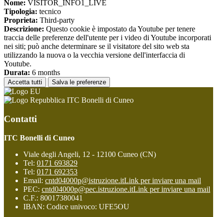
Nome:
VISITOR_INFO1_LIVE
Tipologia:
tecnico
Proprieta:
Third-party
Descrizione:
Questo cookie è impostato da Youtube per tenere
traccia delle preferenze dell'utente per i video di Youtube incorporati
nei siti; può anche determinare se il visitatore del sito web sta
utilizzando la nuova o la vecchia versione dell'interfaccia di
Youtube.
Durata:
6 months
Accetta tutti
Salva le preferenze
ITC Bonelli di Cuneo
Contatti
ITC Bonelli di Cuneo
Viale degli Angeli, 12 - 12100 Cuneo (CN)
Tel:
0171 693829
Tel:
0171 692353
Email:
cntd04000p@istruzione.it
Link per inviare una mail
PEC:
cntd04000p@pec.istruzione.it
Link per inviare una mail
C.F.: 80017380041
IBAN: Codice univoco: UFE5OU