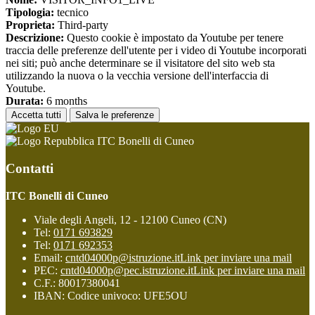
Tipologia:
tecnico
Proprieta:
Third-party
Descrizione:
Questo cookie è impostato da Youtube per tenere
traccia delle preferenze dell'utente per i video di Youtube incorporati
nei siti; può anche determinare se il visitatore del sito web sta
utilizzando la nuova o la vecchia versione dell'interfaccia di
Youtube.
Durata:
6 months
Accetta tutti
Salva le preferenze
ITC Bonelli di Cuneo
Contatti
ITC Bonelli di Cuneo
Viale degli Angeli, 12 - 12100 Cuneo (CN)
Tel:
0171 693829
Tel:
0171 692353
Email:
cntd04000p@istruzione.it
Link per inviare una mail
PEC:
cntd04000p@pec.istruzione.it
Link per inviare una mail
C.F.: 80017380041
IBAN: Codice univoco: UFE5OU