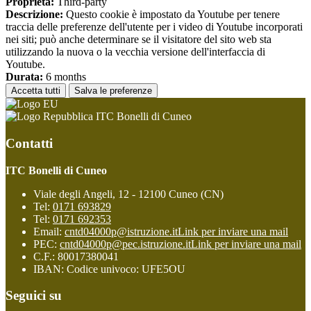
Proprieta:
Third-party
Descrizione:
Questo cookie è impostato da Youtube per tenere
traccia delle preferenze dell'utente per i video di Youtube incorporati
nei siti; può anche determinare se il visitatore del sito web sta
utilizzando la nuova o la vecchia versione dell'interfaccia di
Youtube.
Durata:
6 months
Accetta tutti
Salva le preferenze
ITC Bonelli di Cuneo
Contatti
ITC Bonelli di Cuneo
Viale degli Angeli, 12 - 12100 Cuneo (CN)
Tel:
0171 693829
Tel:
0171 692353
Email:
cntd04000p@istruzione.it
Link per inviare una mail
PEC:
cntd04000p@pec.istruzione.it
Link per inviare una mail
C.F.: 80017380041
IBAN: Codice univoco: UFE5OU
Seguici su