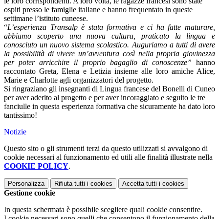
le loro corrispondenti. A loro volta, le ragazze francesi sono state
ospiti presso le famiglie italiane e hanno frequentato in queste
settimane l’istituto cuneese.
“
L’esperienza Transalp è stata formativa e ci ha fatte maturare,
abbiamo scoperto una nuova cultura, praticato la lingua e
conosciuto un nuovo sistema scolastico. Auguriamo a tutti di avere
la possibilità di vivere un’avventura così nella propria giovinezza
per poter arricchire il proprio bagaglio di conoscenze”
hanno
raccontato Greta, Elena e Letizia insieme alle loro amiche Alice,
Marie e Charlotte agli organizzatori del progetto.
Si ringraziano gli insegnanti di Lingua francese del Bonelli di Cuneo
per aver aderito al progetto e per aver incoraggiato e seguito le tre
fanciulle in questa esperienza formativa che sicuramente ha dato loro
tantissimo!
Notizie
Questo sito o gli strumenti terzi da questo utilizzati si avvalgono di
cookie necessari al funzionamento ed utili alle finalità illustrate nella
COOKIE POLICY
.
Personalizza
Rifiuta tutti
i cookies
Accetta tutti
i cookies
Gestione cookie
In questa schermata è possibile scegliere quali cookie consentire.
I cookie necessari sono quelli che consentono il funzionamento della