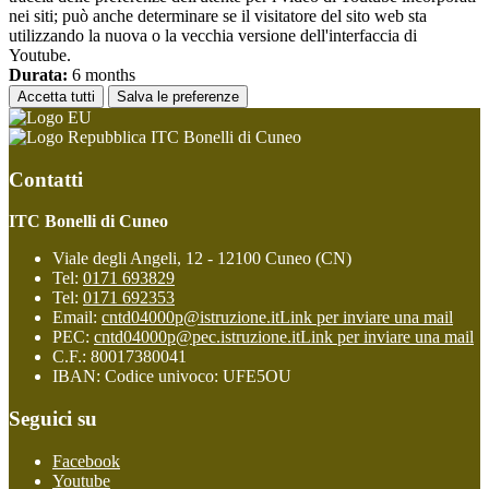
nei siti; può anche determinare se il visitatore del sito web sta
utilizzando la nuova o la vecchia versione dell'interfaccia di
Youtube.
Durata:
6 months
Accetta tutti
Salva le preferenze
ITC Bonelli di Cuneo
Contatti
ITC Bonelli di Cuneo
Viale degli Angeli, 12 - 12100 Cuneo (CN)
Tel:
0171 693829
Tel:
0171 692353
Email:
cntd04000p@istruzione.it
Link per inviare una mail
PEC:
cntd04000p@pec.istruzione.it
Link per inviare una mail
C.F.: 80017380041
IBAN: Codice univoco: UFE5OU
Seguici su
Facebook
Youtube