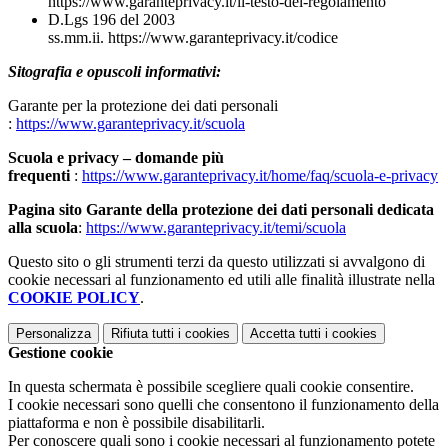
https://www.garanteprivacy.it/il-testo-del-regolamento
D.Lgs 196 del 2003
ss.mm.ii. https://www.garanteprivacy.it/codice
Sitografia e opuscoli informativi:
Garante per la protezione dei dati personali
:
https://www.garanteprivacy.it/scuola
Scuola e privacy – domande più
frequenti
:
https://www.garanteprivacy.it/home/faq/scuola-e-privacy
Pagina sito Garante della protezione dei dati personali dedicata
alla scuola
:
https://www.garanteprivacy.it/temi/scuola
Questo sito o gli strumenti terzi da questo utilizzati si avvalgono di
cookie necessari al funzionamento ed utili alle finalità illustrate nella
COOKIE POLICY
.
Personalizza
Rifiuta tutti
i cookies
Accetta tutti
i cookies
Gestione cookie
In questa schermata è possibile scegliere quali cookie consentire.
I cookie necessari sono quelli che consentono il funzionamento della
piattaforma e non è possibile disabilitarli.
Per conoscere quali sono i cookie necessari al funzionamento potete