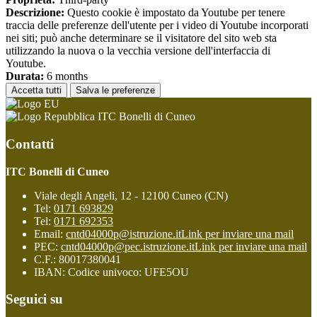
Descrizione:
Questo cookie è impostato da Youtube per tenere
traccia delle preferenze dell'utente per i video di Youtube incorporati
nei siti; può anche determinare se il visitatore del sito web sta
utilizzando la nuova o la vecchia versione dell'interfaccia di
Youtube.
Durata:
6 months
Accetta tutti
Salva le preferenze
ITC Bonelli di Cuneo
Contatti
ITC Bonelli di Cuneo
Viale degli Angeli, 12 - 12100 Cuneo (CN)
Tel:
0171 693829
Tel:
0171 692353
Email:
cntd04000p@istruzione.it
Link per inviare una mail
PEC:
cntd04000p@pec.istruzione.it
Link per inviare una mail
C.F.: 80017380041
IBAN: Codice univoco: UFE5OU
Seguici su