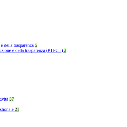
 e della trasparenza
5
rruzione e della trasparenza (PTPCT)
3
tività
37
stionale
21