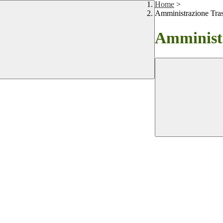
Home
>
Amministrazione Tra
Amministr