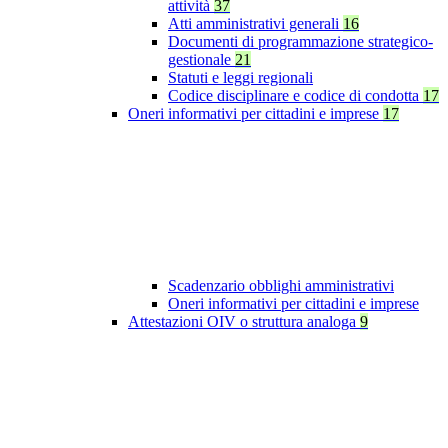
attività
37
Atti amministrativi generali
16
Documenti di programmazione strategico-
gestionale
21
Statuti e leggi regionali
Codice disciplinare e codice di condotta
17
Oneri informativi per cittadini e imprese
17
Scadenzario obblighi amministrativi
Oneri informativi per cittadini e imprese
Attestazioni OIV o struttura analoga
9