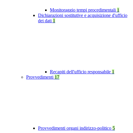
Monitoraggio tempi procedimentali
1
Dichiarazioni sostitutive e acquisizione d'ufficio
dei dati
1
Recapiti dell'ufficio responsabile
1
Provvedimenti
17
Provvedimenti organi indirizzo-politico
5