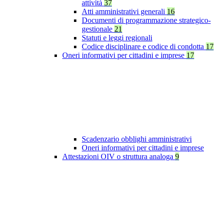
attività
37
Atti amministrativi generali
16
Documenti di programmazione strategico-
gestionale
21
Statuti e leggi regionali
Codice disciplinare e codice di condotta
17
Oneri informativi per cittadini e imprese
17
Scadenzario obblighi amministrativi
Oneri informativi per cittadini e imprese
Attestazioni OIV o struttura analoga
9