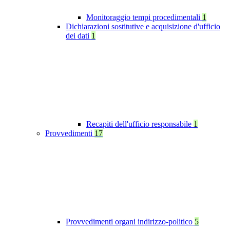
Monitoraggio tempi procedimentali
1
Dichiarazioni sostitutive e acquisizione d'ufficio
dei dati
1
Recapiti dell'ufficio responsabile
1
Provvedimenti
17
Provvedimenti organi indirizzo-politico
5