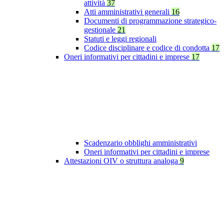
attività
37
Atti amministrativi generali
16
Documenti di programmazione strategico-
gestionale
21
Statuti e leggi regionali
Codice disciplinare e codice di condotta
17
Oneri informativi per cittadini e imprese
17
Scadenzario obblighi amministrativi
Oneri informativi per cittadini e imprese
Attestazioni OIV o struttura analoga
9