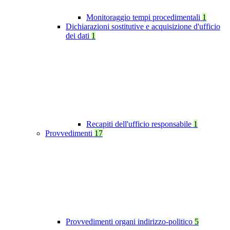
Monitoraggio tempi procedimentali
1
Dichiarazioni sostitutive e acquisizione d'ufficio
dei dati
1
Recapiti dell'ufficio responsabile
1
Provvedimenti
17
Provvedimenti organi indirizzo-politico
5