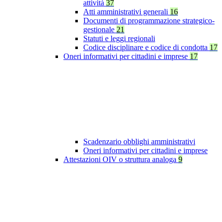
attività
37
Atti amministrativi generali
16
Documenti di programmazione strategico-
gestionale
21
Statuti e leggi regionali
Codice disciplinare e codice di condotta
17
Oneri informativi per cittadini e imprese
17
Scadenzario obblighi amministrativi
Oneri informativi per cittadini e imprese
Attestazioni OIV o struttura analoga
9