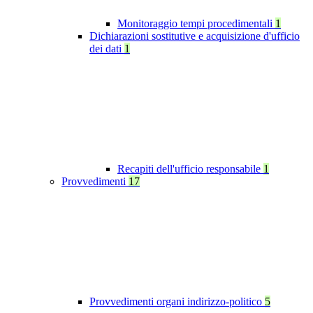
Monitoraggio tempi procedimentali
1
Dichiarazioni sostitutive e acquisizione d'ufficio
dei dati
1
Recapiti dell'ufficio responsabile
1
Provvedimenti
17
Provvedimenti organi indirizzo-politico
5