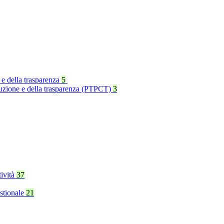
 e della trasparenza
5
rruzione e della trasparenza (PTPCT)
3
tività
37
stionale
21