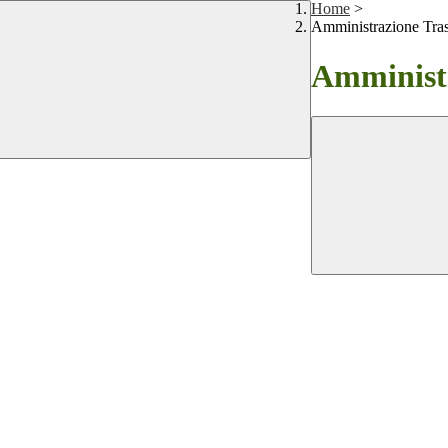
Home
>
Amministrazione Tra
Amministr