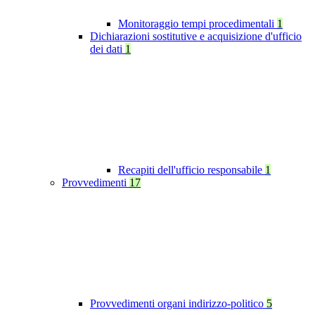
Monitoraggio tempi procedimentali
1
Dichiarazioni sostitutive e acquisizione d'ufficio
dei dati
1
Recapiti dell'ufficio responsabile
1
Provvedimenti
17
Provvedimenti organi indirizzo-politico
5