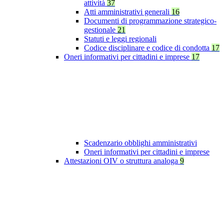
attività
37
Atti amministrativi generali
16
Documenti di programmazione strategico-
gestionale
21
Statuti e leggi regionali
Codice disciplinare e codice di condotta
17
Oneri informativi per cittadini e imprese
17
Scadenzario obblighi amministrativi
Oneri informativi per cittadini e imprese
Attestazioni OIV o struttura analoga
9