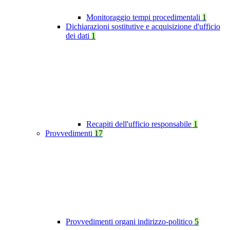
Monitoraggio tempi procedimentali
1
Dichiarazioni sostitutive e acquisizione d'ufficio
dei dati
1
Recapiti dell'ufficio responsabile
1
Provvedimenti
17
Provvedimenti organi indirizzo-politico
5