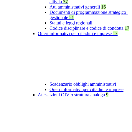
attività
37
Atti amministrativi generali
16
Documenti di programmazione strategico-
gestionale
21
Statuti e leggi regionali
Codice disciplinare e codice di condotta
17
Oneri informativi per cittadini e imprese
17
Scadenzario obblighi amministrativi
Oneri informativi per cittadini e imprese
Attestazioni OIV o struttura analoga
9