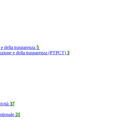
 e della trasparenza
5
rruzione e della trasparenza (PTPCT)
3
tività
37
stionale
21