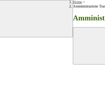
Home
>
Amministrazione Tra
Amministr