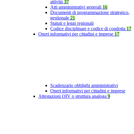
attività
37
Atti amministrativi generali
16
Documenti di programmazione strategico-
gestionale
21
Statuti e leggi regionali
Codice disciplinare e codice di condotta
17
Oneri informativi per cittadini e imprese
17
Scadenzario obblighi amministrativi
Oneri informativi per cittadini e imprese
Attestazioni OIV o struttura analoga
9