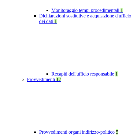
Monitoraggio tempi procedimentali
1
Dichiarazioni sostitutive e acquisizione d'ufficio
dei dati
1
Recapiti dell'ufficio responsabile
1
Provvedimenti
17
Provvedimenti organi indirizzo-politico
5