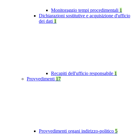
Monitoraggio tempi procedimentali
1
Dichiarazioni sostitutive e acquisizione d'ufficio
dei dati
1
Recapiti dell'ufficio responsabile
1
Provvedimenti
17
Provvedimenti organi indirizzo-politico
5