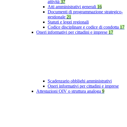
attività
37
Atti amministrativi generali
16
Documenti di programmazione strategico-
gestionale
21
Statuti e leggi regionali
Codice disciplinare e codice di condotta
17
Oneri informativi per cittadini e imprese
17
Scadenzario obblighi amministrativi
Oneri informativi per cittadini e imprese
Attestazioni OIV o struttura analoga
9