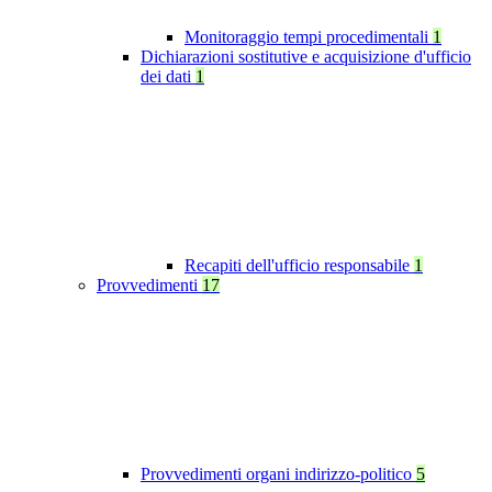
Monitoraggio tempi procedimentali
1
Dichiarazioni sostitutive e acquisizione d'ufficio
dei dati
1
Recapiti dell'ufficio responsabile
1
Provvedimenti
17
Provvedimenti organi indirizzo-politico
5