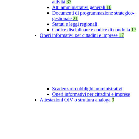
attività
37
Atti amministrativi generali
16
Documenti di programmazione strategico-
gestionale
21
Statuti e leggi regionali
Codice disciplinare e codice di condotta
17
Oneri informativi per cittadini e imprese
17
Scadenzario obblighi amministrativi
Oneri informativi per cittadini e imprese
Attestazioni OIV o struttura analoga
9