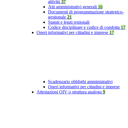
attività
37
Atti amministrativi generali
16
Documenti di programmazione strategico-
gestionale
21
Statuti e leggi regionali
Codice disciplinare e codice di condotta
17
Oneri informativi per cittadini e imprese
17
Scadenzario obblighi amministrativi
Oneri informativi per cittadini e imprese
Attestazioni OIV o struttura analoga
9