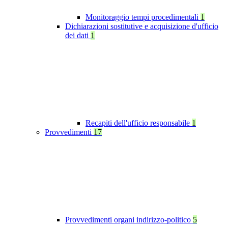
Monitoraggio tempi procedimentali
1
Dichiarazioni sostitutive e acquisizione d'ufficio
dei dati
1
Recapiti dell'ufficio responsabile
1
Provvedimenti
17
Provvedimenti organi indirizzo-politico
5