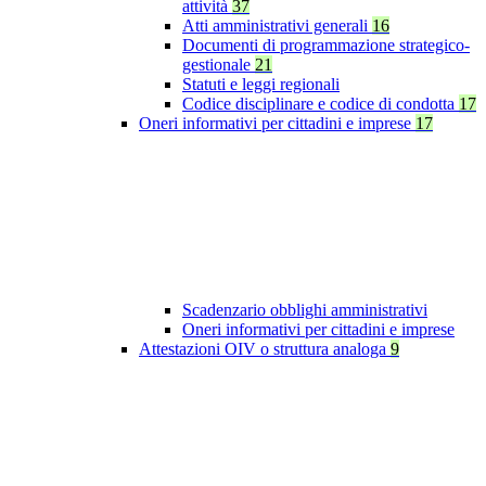
attività
37
Atti amministrativi generali
16
Documenti di programmazione strategico-
gestionale
21
Statuti e leggi regionali
Codice disciplinare e codice di condotta
17
Oneri informativi per cittadini e imprese
17
Scadenzario obblighi amministrativi
Oneri informativi per cittadini e imprese
Attestazioni OIV o struttura analoga
9