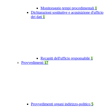
Monitoraggio tempi procedimentali
1
Dichiarazioni sostitutive e acquisizione d'ufficio
dei dati
1
Recapiti dell'ufficio responsabile
1
Provvedimenti
17
Provvedimenti organi indirizzo-politico
5