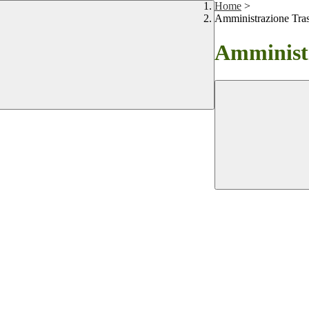
Home
>
Amministrazione Tra
Amministr