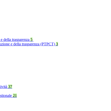
 e della trasparenza
5
rruzione e della trasparenza (PTPCT)
3
tività
37
stionale
21