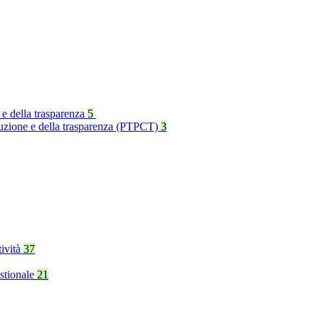
 e della trasparenza
5
rruzione e della trasparenza (PTPCT)
3
tività
37
stionale
21