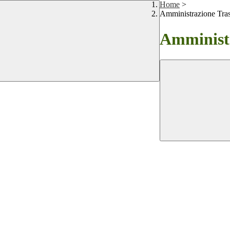
Home
>
Amministrazione Tra
Amministr