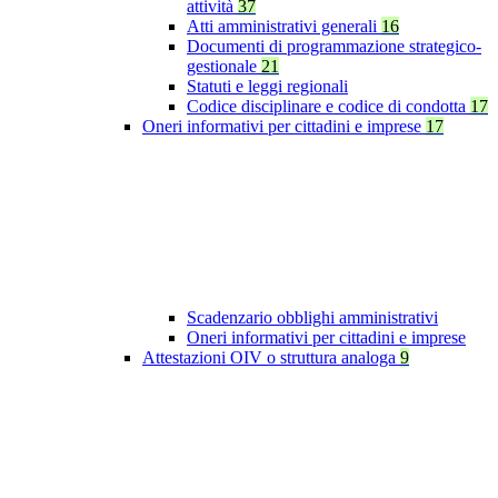
attività
37
Atti amministrativi generali
16
Documenti di programmazione strategico-
gestionale
21
Statuti e leggi regionali
Codice disciplinare e codice di condotta
17
Oneri informativi per cittadini e imprese
17
Scadenzario obblighi amministrativi
Oneri informativi per cittadini e imprese
Attestazioni OIV o struttura analoga
9