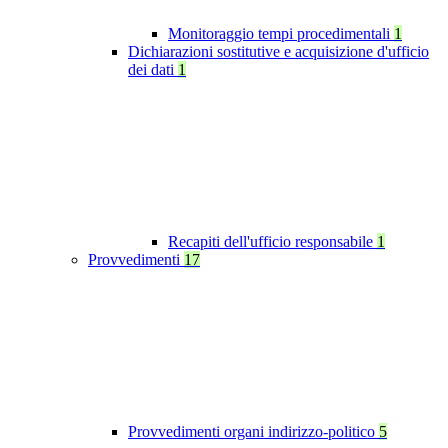
Monitoraggio tempi procedimentali
1
Dichiarazioni sostitutive e acquisizione d'ufficio
dei dati
1
Recapiti dell'ufficio responsabile
1
Provvedimenti
17
Provvedimenti organi indirizzo-politico
5