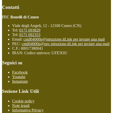
Contatti
ITC Bonelli di Cuneo
Viale degli Angeli, 12 - 12100 Cuneo (CN)
Tel:
0171 693829
Tel:
0171 692353
Email:
cntd04000p@istruzione.it
Link per inviare una mail
PEC:
cntd04000p@pec.istruzione.it
Link per inviare una mail
C.F.: 80017380041
IBAN: Codice univoco: UFE5OU
Seguici su
Facebook
Youtube
Instagram
Sezione Link Utili
Cookie policy
Note legali
Informativa Privacy