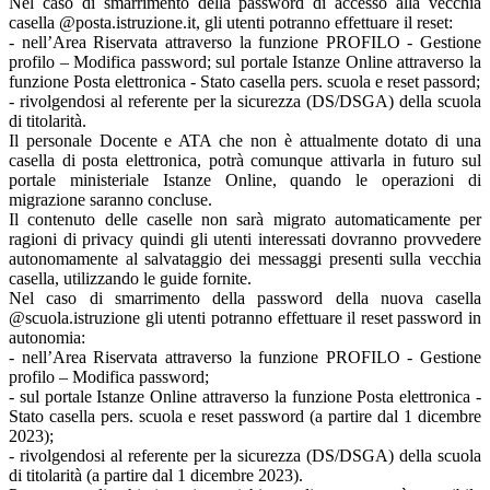
Nel caso di smarrimento della password di accesso alla vecchia
casella @posta.istruzione.it, gli utenti potranno effettuare il reset:
- nell’Area Riservata attraverso la funzione PROFILO - Gestione
profilo – Modifica password; sul portale Istanze Online attraverso la
funzione Posta elettronica - Stato casella pers. scuola e reset passord;
- rivolgendosi al referente per la sicurezza (DS/DSGA) della scuola
di titolarità.
Il personale Docente e ATA che non è attualmente dotato di una
casella di posta elettronica, potrà comunque attivarla in futuro sul
portale ministeriale Istanze Online, quando le operazioni di
migrazione saranno concluse.
Il contenuto delle caselle non sarà migrato automaticamente per
ragioni di privacy quindi gli utenti interessati dovranno provvedere
autonomamente al salvataggio dei messaggi presenti sulla vecchia
casella, utilizzando le guide fornite.
Nel caso di smarrimento della password della nuova casella
@scuola.istruzione gli utenti potranno effettuare il reset password in
autonomia:
- nell’Area Riservata attraverso la funzione PROFILO - Gestione
profilo – Modifica password;
- sul portale Istanze Online attraverso la funzione Posta elettronica -
Stato casella pers. scuola e reset password (a partire dal 1 dicembre
2023);
- rivolgendosi al referente per la sicurezza (DS/DSGA) della scuola
di titolarità (a partire dal 1 dicembre 2023).