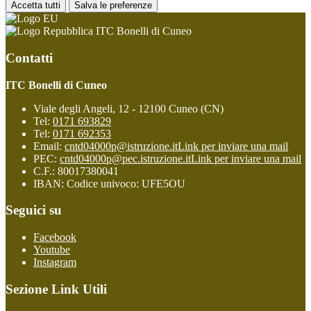
Accetta tutti
Salva le preferenze
ITC Bonelli di Cuneo
Contatti
ITC Bonelli di Cuneo
Viale degli Angeli, 12 - 12100 Cuneo (CN)
Tel:
0171 693829
Tel:
0171 692353
Email:
cntd04000p@istruzione.it
Link per inviare una mail
PEC:
cntd04000p@pec.istruzione.it
Link per inviare una mail
C.F.: 80017380041
IBAN: Codice univoco: UFE5OU
Seguici su
Facebook
Youtube
Instagram
Sezione Link Utili