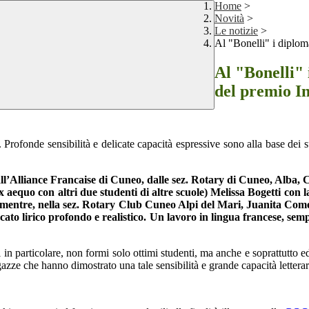
Home
>
Novità
>
Le notizie
>
Al "Bonelli" i diploma
Al "Bonelli" 
del premio I
 Profonde sensibilità e delicate capacità espressive sono alla base dei 
ll’Alliance Francaise di Cuneo, dalle sez. Rotary di Cuneo, Alba, C
aequo con altri due studenti di altre scuole) Melissa Bogetti con l
 mentre, nella sez. Rotary Club Cuneo Alpi del Mari, Juanita Cometto
ccato lirico profondo e realistico. Un lavoro in lingua francese, semp
n particolare, non formi solo ottimi studenti, ma anche e soprattutto edu
gazze che hanno dimostrato una tale sensibilità e grande capacità letterar