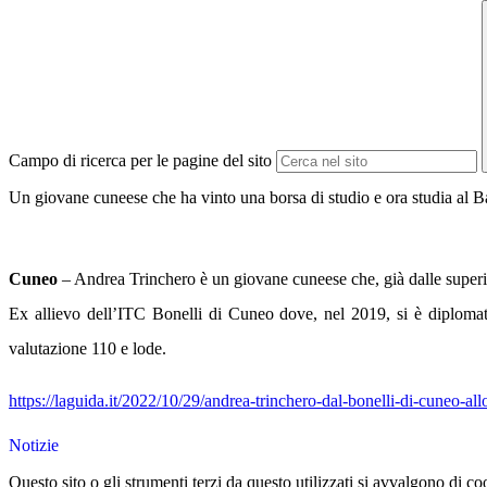
Campo di ricerca per le pagine del sito
Un giovane cuneese che ha vinto una borsa di studio e ora studia al B
Cuneo
– Andrea Trinchero è un giovane cuneese che, già dalle superiori
Ex allievo dell’ITC Bonelli di Cuneo dove, nel 2019, si è diploma
valutazione 110 e lode.
https://laguida.it/2022/10/29/andrea-trinchero-dal-bonelli-di-cuneo-all
Notizie
Questo sito o gli strumenti terzi da questo utilizzati si avvalgono di coo