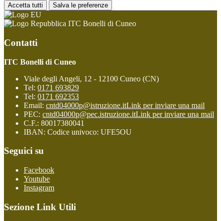
Accetta tutti
Salva le preferenze
ITC Bonelli di Cuneo
Contatti
ITC Bonelli di Cuneo
Viale degli Angeli, 12 - 12100 Cuneo (CN)
Tel:
0171 693829
Tel:
0171 692353
Email:
cntd04000p@istruzione.it
Link per inviare una mail
PEC:
cntd04000p@pec.istruzione.it
Link per inviare una mail
C.F.: 80017380041
IBAN: Codice univoco: UFE5OU
Seguici su
Facebook
Youtube
Instagram
Sezione Link Utili