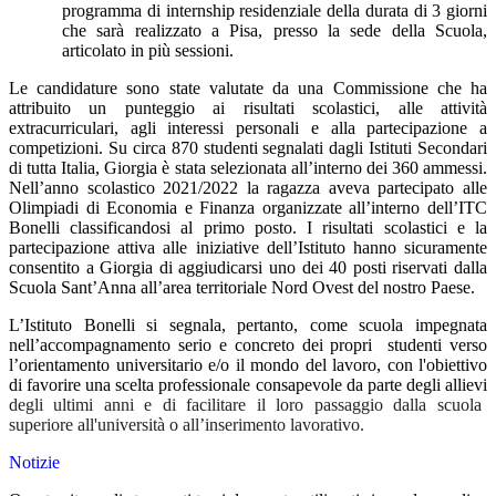
programma di internship residenziale della durata di 3 giorni
che sarà realizzato a Pisa, presso la sede della Scuola,
articolato in più sessioni.
Le candidature sono state valutate da una Commissione che ha
attribuito un punteggio ai risultati scolastici, alle attività
extracurriculari, agli interessi personali e alla partecipazione a
competizioni. Su circa 870 studenti segnalati dagli Istituti Secondari
di tutta Italia, Giorgia è stata selezionata all’interno dei 360 ammessi.
Nell’anno scolastico 2021/2022 la ragazza aveva partecipato alle
Olimpiadi di Economia e Finanza organizzate all’interno dell’ITC
Bonelli classificandosi al primo posto. I risultati scolastici e la
partecipazione attiva alle iniziative dell’Istituto hanno sicuramente
consentito a Giorgia di aggiudicarsi uno dei 40 posti riservati dalla
Scuola Sant’Anna all’area territoriale Nord Ovest del nostro Paese.
L’Istituto Bonelli si segnala, pertanto, come scuola impegnata
nell’accompagnamento serio e concreto dei propri
studenti verso
l’orientamento universitario e/o il mondo
del lavoro, con l'obiettivo
di favorire una scelta professionale consapevole da parte degli allievi
degli ultimi anni e di facilitare il loro passaggio dalla scuola
superiore all'università o all’inserimento lavorativo.
Notizie