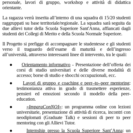
personale, lavori di gruppo, workshop e attività di didattica
orientante.
La ragazza verrà inserita all’interno di una squadra di 15/20 studenti
raggruppati su base territoriale/regionale. La squadra sarà seguita da
due allievi tutor della Scuola Superiore Sant'Anna, affiancati dagli
studenti dei Collegi di Merito e della Scuola Normale Superiore.
Il Progetto si prefigge di accompagnare le studentesse e gli studenti
verso il traguardo dell’esame di maturità e dell’ingresso
all’università, attraverso interessanti linee di intervento, tra le quali:
●
Orientamento informativo
- Presentazione dell’offerta dei
corsi di studio universitari e delle diverse modalità di
accesso; borse di studio e sbocchi occupazionali, ecc.
●
Lavori di gruppo e coaching e peer–to–peer mentoring
:
testimonianza attiva in grado di trasmettere esperienze,
pensieri ed emozioni secondo il modello della peer-
education.
●
«
ImparaConNOI
»
: un programma online con lezioni
universitarie, presentazione di attività di ricerca, incontri con
neodiplomati (Graduate Talk) e sessioni di peer to peer
mentoring con gli Allievi Tutor.
●
Internship presso la Scuola Superiore Sant’Anna
: un