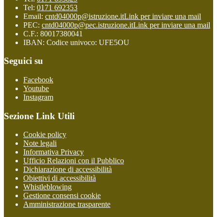
Tel:
0171 692353
Email:
cntd04000p@istruzione.it
Link per inviare una mail
PEC:
cntd04000p@pec.istruzione.it
Link per inviare una mail
C.F.: 80017380041
IBAN: Codice univoco: UFE5OU
Seguici su
Facebook
Youtube
Instagram
Sezione Link Utili
Cookie policy
Note legali
Informativa Privacy
Ufficio Relazioni con il Pubblico
Dichiarazione di accessibilità
Obiettivi di accessibilità
Whistleblowing
Gestione consensi cookie
Amministrazione trasparente