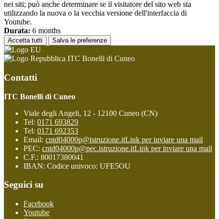
nei siti; può anche determinare se il visitatore del sito web sta
utilizzando la nuova o la vecchia versione dell'interfaccia di
Youtube.
Durata:
6 months
Accetta tutti
Salva le preferenze
ITC Bonelli di Cuneo
Contatti
ITC Bonelli di Cuneo
Viale degli Angeli, 12 - 12100 Cuneo (CN)
Tel:
0171 693829
Tel:
0171 692353
Email:
cntd04000p@istruzione.it
Link per inviare una mail
PEC:
cntd04000p@pec.istruzione.it
Link per inviare una mail
C.F.: 80017380041
IBAN: Codice univoco: UFE5OU
Seguici su
Facebook
Youtube