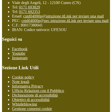
Viale degli Angeli, 12 - 12100 Cuneo (CN)
Tel:
0171 693829
Tel:
0171 692353
Email:
cntd04000p@istruzione.it
Link per inviare una mail
PEC:
cntd04000p@pec.istruzione.it
Link per inviare una mail
C.F.: 80017380041
IBAN: Codice univoco: UFE5OU
Seguici su
Facebook
Youtube
Instagram
Sezione Link Utili
Cookie policy
Note legali
Informativa Privacy
Ufficio Relazioni con il Pubblico
Dichiarazione di accessibilità
Obiettivi di accessibilità
Whistleblowing
Gestione consensi cookie