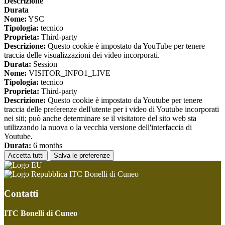
Descrizione
Durata
Nome:
YSC
Tipologia:
tecnico
Proprieta:
Third-party
Descrizione:
Questo cookie è impostato da YouTube per tenere
traccia delle visualizzazioni dei video incorporati.
Durata:
Session
Nome:
VISITOR_INFO1_LIVE
Tipologia:
tecnico
Proprieta:
Third-party
Descrizione:
Questo cookie è impostato da Youtube per tenere
traccia delle preferenze dell'utente per i video di Youtube incorporati
nei siti; può anche determinare se il visitatore del sito web sta
utilizzando la nuova o la vecchia versione dell'interfaccia di
Youtube.
Durata:
6 months
Accetta tutti
Salva le preferenze
ITC Bonelli di Cuneo
Contatti
ITC Bonelli di Cuneo