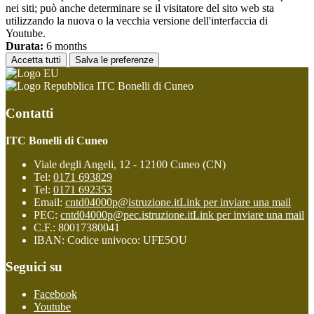
nei siti; può anche determinare se il visitatore del sito web sta
utilizzando la nuova o la vecchia versione dell'interfaccia di
Youtube.
Durata:
6 months
Accetta tutti
Salva le preferenze
ITC Bonelli di Cuneo
Contatti
ITC Bonelli di Cuneo
Viale degli Angeli, 12 - 12100 Cuneo (CN)
Tel:
0171 693829
Tel:
0171 692353
Email:
cntd04000p@istruzione.it
Link per inviare una mail
PEC:
cntd04000p@pec.istruzione.it
Link per inviare una mail
C.F.: 80017380041
IBAN: Codice univoco: UFE5OU
Seguici su
Facebook
Youtube