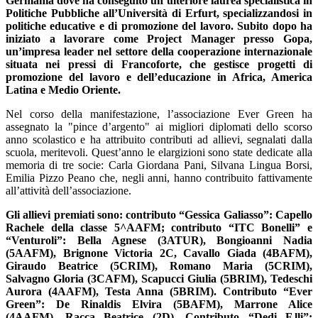
Germania dove ha conseguito un‘ulteriore laurea specialistica in
Politiche Pubbliche all’Università di Erfurt, specializzandosi in
politiche educative e di promozione del lavoro. Subito dopo ha
iniziato a lavorare come Project Manager presso Gopa,
un’impresa leader nel settore della cooperazione internazionale
situata nei pressi di Francoforte, che gestisce progetti di
promozione del lavoro e dell’educazione in Africa, America
Latina e Medio Oriente.
Nel corso della manifestazione, l’associazione Ever Green ha
assegnato la "pince d’argento" ai migliori diplomati dello scorso
anno scolastico e ha attribuito contributi ad allievi, segnalati dalla
scuola, meritevoli. Quest’anno le elargizioni sono state dedicate alla
memoria di tre socie: Carla Giordana Pani, Silvana Lingua Borsi,
Emilia Pizzo Peano che, negli anni, hanno contribuito fattivamente
all’attività dell’associazione.
Gli allievi premiati sono: contributo “Gessica Galiasso”: Capello
Rachele della classe 5^AAFM; contributo “ITC Bonelli” e
“Venturoli”: Bella Agnese (3ATUR), Bongioanni Nadia
(5AAFM), Brignone Victoria 2C, Cavallo Giada (4BAFM),
Giraudo Beatrice (5CRIM), Romano Maria (5CRIM),
Salvagno Gloria (3CAFM), Scapucci Giulia (5BRIM), Tedeschi
Aurora (4AAFM), Testa Anna (5BRIM). Contributo “Ever
Green”: De Rinaldis Elvira (5BAFM), Marrone Alice
(4AAFM), Racca Beatrice (2D). Contributo “Dedi F.lli”: