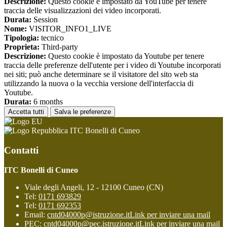
Descrizione:
Questo cookie è impostato da YouTube per tenere
traccia delle visualizzazioni dei video incorporati.
Durata:
Session
Nome:
VISITOR_INFO1_LIVE
Tipologia:
tecnico
Proprieta:
Third-party
Descrizione:
Questo cookie è impostato da Youtube per tenere
traccia delle preferenze dell'utente per i video di Youtube incorporati
nei siti; può anche determinare se il visitatore del sito web sta
utilizzando la nuova o la vecchia versione dell'interfaccia di
Youtube.
Durata:
6 months
Accetta tutti
Salva le preferenze
ITC Bonelli di Cuneo
Contatti
ITC Bonelli di Cuneo
Viale degli Angeli, 12 - 12100 Cuneo (CN)
Tel:
0171 693829
Tel:
0171 692353
Email:
cntd04000p@istruzione.it
Link per inviare una mail
PEC:
cntd04000p@pec.istruzione.it
Link per inviare una mail