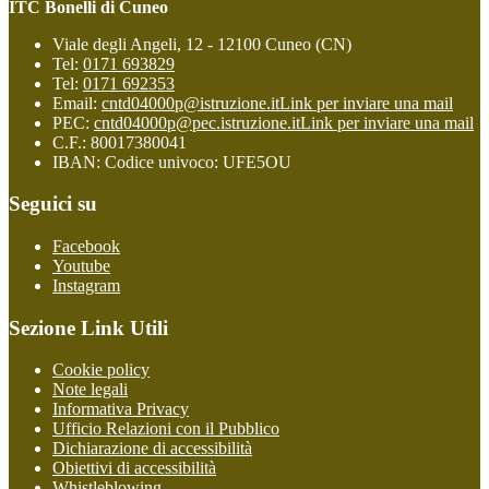
ITC Bonelli di Cuneo
Viale degli Angeli, 12 - 12100 Cuneo (CN)
Tel:
0171 693829
Tel:
0171 692353
Email:
cntd04000p@istruzione.it
Link per inviare una mail
PEC:
cntd04000p@pec.istruzione.it
Link per inviare una mail
C.F.: 80017380041
IBAN: Codice univoco: UFE5OU
Seguici su
Facebook
Youtube
Instagram
Sezione Link Utili
Cookie policy
Note legali
Informativa Privacy
Ufficio Relazioni con il Pubblico
Dichiarazione di accessibilità
Obiettivi di accessibilità
Whistleblowing