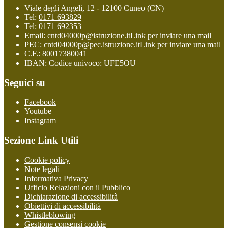
Viale degli Angeli, 12 - 12100 Cuneo (CN)
Tel:
0171 693829
Tel:
0171 692353
Email:
cntd04000p@istruzione.it
Link per inviare una mail
PEC:
cntd04000p@pec.istruzione.it
Link per inviare una mail
C.F.: 80017380041
IBAN: Codice univoco: UFE5OU
Seguici su
Facebook
Youtube
Instagram
Sezione Link Utili
Cookie policy
Note legali
Informativa Privacy
Ufficio Relazioni con il Pubblico
Dichiarazione di accessibilità
Obiettivi di accessibilità
Whistleblowing
Gestione consensi cookie