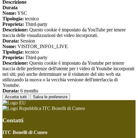
Descrizione
Durata
Nome:
YSC
Tipologia:
tecnico
Proprieta:
Third-party
Descrizione:
Questo cookie è impostato da YouTube per tenere
traccia delle visualizzazioni dei video incorporati.
Durata:
Session
Nome:
VISITOR_INFO1_LIVE
Tipologia:
tecnico
Proprieta:
Third-party
Descrizione:
Questo cookie è impostato da Youtube per tenere
traccia delle preferenze dell'utente per i video di Youtube incorporati
nei siti; può anche determinare se il visitatore del sito web sta
utilizzando la nuova o la vecchia versione dell'interfaccia di
Youtube.
Durata:
6 months
Accetta tutti
Salva le preferenze
ITC Bonelli di Cuneo
Contatti
ITC Bonelli di Cuneo