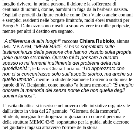
meglio rivivere, in prima persona il dolore e la sofferenza di
centinaia di uomini, donne, bambini in fuga dalla barbaria nazista.
Ospitati e protetti da figure eroiche come Don Viale o anche comuni
e semplici residenti nelle borgate limitrofe, molti ebrei transitati per
Borgo S. Dalmazzo sono riusciti a sopravvivere tra mille peripezie,
mentre per altri il destino era segnato.
"
A differenza di altri luoghi
" racconta
Chiara Rubiolo,
alunna
della VB AFM, "
MEMO4345, si basa soprattutto sulle
testimonianze delle persone che hanno vissuto sulla propria
pelle questo sterminio. Questo mi fa pensare a quanto
spesso io mi lamenti inutilmente dei problemi della mia
quotidianità
"; le fa eco Chiara Luciano: "
Ho apprezzato che
non ci si concentrasse solo sull’aspetto storico, ma anche su
quello umano",
mentre lo studente Samuele Correndo sottolinea le
parole di W. Benjamin, come monito "a futura memoria
": “È meglio
onorare la memoria dei senza nome che non quella degli
uomini famosi
”.
L'uscita didattica si inserisce nel novero delle iniziative organizzate
dall'istituto in vista del 27 gennaio, "Giornata della memoria".
Studenti, insegnanti e dirigenza ringraziano di cuore il personale
della struttura MEMO4345, soprattutto per la guida, abile cicerone
nel guidare i ragazzi attraverso l'orrore della storia.