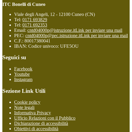
ITC Bonelli di Cuneo
Viale degli Angeli, 12 - 12100 Cuneo (CN)
Tel:
0171 693829
Tel:
0171 692353
Email:
cntd04000p@istruzione.it
Link per inviare una mail
PEC:
cntd04000p@pec.istruzione.it
Link per inviare una mail
C.F.: 80017380041
IBAN: Codice univoco: UFE5OU
Seguici su
Facebook
Youtube
Instagram
Sezione Link Utili
Cookie policy
Note legali
Informativa Privacy
Ufficio Relazioni con il Pubblico
Dichiarazione di accessibilità
Obiettivi di accessibilità