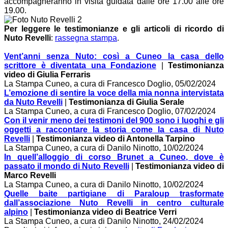
accompagneranno in visita guidata dalle ore 17.00 alle ore
19.00.
Per leggere le testimonianze e gli articoli di ricordo di
Nuto Revelli
:
rassegna stampa
.
Vent’anni senza Nuto: così a Cuneo la casa dello
scrittore è diventata una Fondazione
|
Testimonianza
video di Giulia Ferraris
La Stampa Cuneo, a cura di Francesco Doglio, 05/02/2024
L’emozione di sentire la voce della mia nonna intervistata
da Nuto Revelli
|
Testimonianza di Giulia Serale
La Stampa Cuneo, a cura di Francesco Doglio, 07/02/2024
Con il venir meno dei testimoni del 900 sono i luoghi e gli
oggetti a raccontare la storia come la casa di Nuto
Revelli
|
Testimonianza video di Antonella Tarpino
La Stampa Cuneo, a cura di Danilo Ninotto, 10/02/2024
I
n quell’alloggio di corso Brunet a Cuneo, dove è
passato il mondo di Nuto Revelli
|
Testimonianza video di
Marco Revelli
La Stampa Cuneo, a cura di Danilo Ninotto, 10/02/2024
Quelle baite partigiane di Paraloup trasformate
dall’associazione Nuto Revelli in centro culturale
alpino
|
Testimonianza video di Beatrice Verri
La Stampa Cuneo, a cura di Danilo Ninotto, 24/02/2024