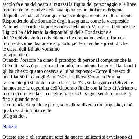
secolo fa e ha delineato ai ragazzi la figura del personaggio e le linee
fortemente innovative della sua opera come titolare e dirigente
di quell’azienda, all’avanguardia tecnologicamente e culturalmente.
Rispondendo alle domande degli insegnanti, come la vicepreside
Antonella Isoardi e la professoressa Manuela Maroglio, l’editore De’
Liguori ha dichiarato la disponibilità della Fondazione e
dell’Archivio storico olivettiano, che ora hanno sede a Roma, a
fornire documentazione e supporto per le ricerche e gli studi che
le classi dell’istituto vorranno
intraprendere.
Quando l’oratore ha citato il prototipo di personal computer che la
Olivetti realizzò per prima al mondo, lo studente Lorenzo Dardanelli
gli ha chiesto quanto costava e lui ha risposto: «Come il prezzo di
una Fiat 500 in quegli Anni ’60». L’allieva Veronica Prin ha
raccontato gli studi della sua classe, la 4ªC, sulla figura di Olivetti e
ha mostrato la copertina dell’elaborato finale con la foto di Adriano a
forma di cuore e la sua celebre frase: «Un sogno sembra un sogno
fino a quando non
si comincia da qualche parte, solo allora diventa un proposito, cioè
qualcosa di infinitamente
più grande».
Notizie
Questo sito o gli strumenti terzi da questo utilizzati si avvalgono di