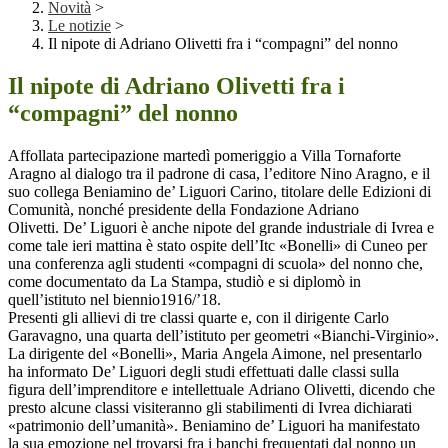
Novità
>
Le notizie
>
Il nipote di Adriano Olivetti fra i “compagni” del nonno
Il nipote di Adriano Olivetti fra i
“compagni” del nonno
Affollata partecipazione martedì pomeriggio a Villa Tornaforte
Aragno al dialogo tra il padrone di casa, l’editore Nino Aragno, e il
suo collega Beniamino de’ Liguori Carino, titolare delle Edizioni di
Comunità, nonché presidente della Fondazione Adriano
Olivetti. De’ Liguori è anche nipote del grande industriale di Ivrea e
come tale ieri mattina è stato ospite dell’Itc «Bonelli» di Cuneo per
una conferenza agli studenti «compagni di scuola» del nonno che,
come documentato da La Stampa, studiò e si diplomò in
quell’istituto nel biennio1916/’18.
Presenti gli allievi di tre classi quarte e, con il dirigente Carlo
Garavagno, una quarta dell’istituto per geometri «Bianchi-Virginio».
La dirigente del «Bonelli», Maria Angela Aimone, nel presentarlo
ha informato De’ Liguori degli studi effettuati dalle classi sulla
figura dell’imprenditore e intellettuale Adriano Olivetti, dicendo che
presto alcune classi visiteranno gli stabilimenti di Ivrea dichiarati
«patrimonio dell’umanità». Beniamino de’ Liguori ha manifestato
la sua emozione nel trovarsi fra i banchi frequentati dal nonno un