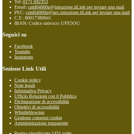
Tel:
0171 692353
Email:
cntd04000p@istruzione.it
Link per inviare una mail
PEC:
cntd04000p@pec.istruzione.it
Link per inviare una mail
C.F.: 80017380041
IBAN: Codice univoco: UFE5OU
Seguici su
Facebook
Youtube
Instagram
Sezione Link Utili
Cookie policy
Note legali
Informativa Privacy
Ufficio Relazioni con il Pubblico
Dichiarazione di accessibilità
Obiettivi di accessibilità
Whistleblowing
Gestione consensi cookie
Amministrazione trasparente
Pagina visualizzata
1451
volte