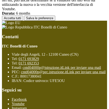
nei siti; può anche determinare se il visitatore del sito web sta
utilizzando la nuova o la vecchia versione dell'interfaccia di
Youtube.
Durata:
6 months
Accetta tutti
Salva le preferenze
ITC Bonelli di Cuneo
Contatti
ITC Bonelli di Cuneo
Viale degli Angeli, 12 - 12100 Cuneo (CN)
Tel:
0171 693829
Tel:
0171 692353
Email:
cntd04000p@istruzione.it
Link per inviare una mail
PEC:
cntd04000p@pec.istruzione.it
Link per inviare una mail
C.F.: 80017380041
IBAN: Codice univoco: UFE5OU
Seguici su
Facebook
Youtube
Instagram