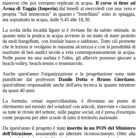
manovre che poi verranno replicate in acqua.
Il corso si tiene ad
Arma di Taggia (Imperia)
dal lunedì al mercoledì con una vera e
propria "full immersion" in quanto i "bonelliani" sono in spiaggia,
ma soprattutto in acqua, dalle 9,45 alle 18,30.
La scelta della località ligure si è rivelata fin da subito ottimale, in
quanto tutta la pratica in acqua avviene in un tratto di mare protetto
da moli frangiflutti, con fondale basso e sabbioso. Tutto ciò permette
che le lezioni si svolgano in massima sicurezza e con la possibilità di
usufruire di ben undici tavole a vela contemporaneamente in acqua.
Nelle pause tra una surfata e l'altra, gli allievi/e possono giocare a
beach-volley, beach-tennis o tennistavolo.
Anche quest'anno l'organizzazione e la progettazione sono state
pianificate dai professori
Danilo Dotta e Bruno Giordano
,
quest'ultimo responsabile anche dell'area tecnica in quanto istruttore
da quasi 40 anni.
La formula, ormai supercollaudata, è diventata un punto di
riferimento nel mondo del windsurf con articoli, interviste e citazioni
su tutte le riviste del settore, sulle pagine social, ed è presa d'esempio
come proposta per altre scuole di tutto il territorio nazionale.
Da quest'anno il progetto è stato
inserito in un PON del Ministero
dell'Istruzione
, assumendo un ulteriore riconoscimento. Oltre alla