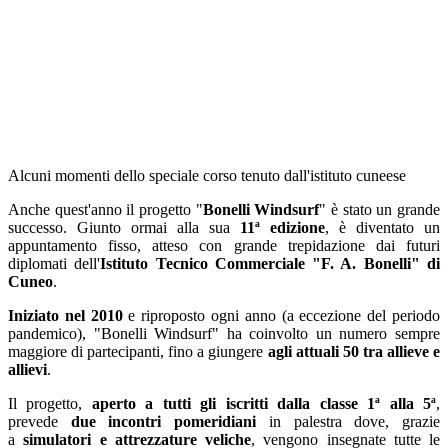
Alcuni momenti dello speciale corso tenuto dall'istituto cuneese
Anche quest'anno il progetto "
Bonelli Windsurf
" è stato un grande
successo. Giunto ormai alla sua
11ª edizione
, è diventato un
appuntamento fisso, atteso con grande trepidazione dai futuri
diplomati dell'
Istituto Tecnico Commerciale "F. A. Bonelli" di
Cuneo
.
Iniziato nel 2010
e riproposto ogni anno (a eccezione del periodo
pandemico), "Bonelli Windsurf" ha coinvolto un numero sempre
maggiore di partecipanti, fino a giungere
agli attuali 50 tra allieve e
allievi
.
Il progetto,
aperto a tutti gli iscritti dalla classe 1ª alla 5ª
,
prevede
due incontri pomeridiani
in palestra dove, grazie
a
simulatori e attrezzature veliche
, vengono insegnate tutte le