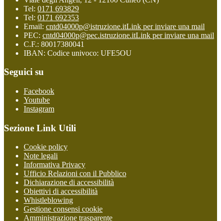
Tel:
0171 693829
Tel:
0171 692353
Email:
cntd04000p@istruzione.it
Link per inviare una mail
PEC:
cntd04000p@pec.istruzione.it
Link per inviare una mail
C.F.: 80017380041
IBAN: Codice univoco: UFE5OU
Seguici su
Facebook
Youtube
Instagram
Sezione Link Utili
Cookie policy
Note legali
Informativa Privacy
Ufficio Relazioni con il Pubblico
Dichiarazione di accessibilità
Obiettivi di accessibilità
Whistleblowing
Gestione consensi cookie
Amministrazione trasparente