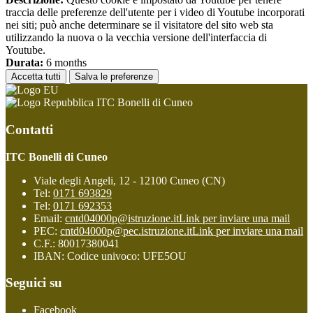
traccia delle preferenze dell'utente per i video di Youtube incorporati
nei siti; può anche determinare se il visitatore del sito web sta
utilizzando la nuova o la vecchia versione dell'interfaccia di
Youtube.
Durata:
6 months
Accetta tutti
Salva le preferenze
ITC Bonelli di Cuneo
Contatti
ITC Bonelli di Cuneo
Viale degli Angeli, 12 - 12100 Cuneo (CN)
Tel:
0171 693829
Tel:
0171 692353
Email:
cntd04000p@istruzione.it
Link per inviare una mail
PEC:
cntd04000p@pec.istruzione.it
Link per inviare una mail
C.F.: 80017380041
IBAN: Codice univoco: UFE5OU
Seguici su
Facebook