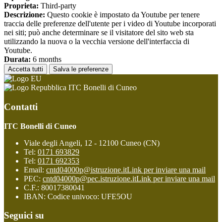
Proprieta:
Third-party
Descrizione:
Questo cookie è impostato da Youtube per tenere
traccia delle preferenze dell'utente per i video di Youtube incorporati
nei siti; può anche determinare se il visitatore del sito web sta
utilizzando la nuova o la vecchia versione dell'interfaccia di
Youtube.
Durata:
6 months
Accetta tutti
Salva le preferenze
ITC Bonelli di Cuneo
Contatti
ITC Bonelli di Cuneo
Viale degli Angeli, 12 - 12100 Cuneo (CN)
Tel:
0171 693829
Tel:
0171 692353
Email:
cntd04000p@istruzione.it
Link per inviare una mail
PEC:
cntd04000p@pec.istruzione.it
Link per inviare una mail
C.F.: 80017380041
IBAN: Codice univoco: UFE5OU
Seguici su