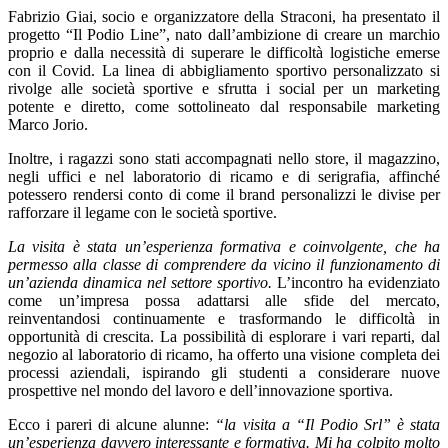
Fabrizio Giai, socio e organizzatore della Straconi, ha presentato il
progetto “Il Podio Line”, nato dall’ambizione di creare un marchio
proprio e dalla necessità di superare le difficoltà logistiche emerse
con il Covid. La linea di abbigliamento sportivo personalizzato si
rivolge alle società sportive e sfrutta i social per un marketing
potente e diretto, come sottolineato dal responsabile marketing
Marco Jorio.
Inoltre, i ragazzi sono stati accompagnati nello store, il magazzino,
negli uffici e nel laboratorio di ricamo e di serigrafia, affinché
potessero rendersi conto di come il brand personalizzi le divise per
rafforzare il legame con le società sportive.
La visita è stata un’esperienza formativa e coinvolgente, che ha
permesso alla classe di comprendere da vicino il funzionamento di
un’azienda dinamica nel settore sportivo.
L’incontro ha evidenziato
come un’impresa possa adattarsi alle sfide del mercato,
reinventandosi continuamente e trasformando le difficoltà in
opportunità di crescita. La possibilità di esplorare i vari reparti, dal
negozio al laboratorio di ricamo, ha offerto una visione completa dei
processi aziendali, ispirando gli studenti a considerare nuove
prospettive nel mondo del lavoro e dell’innovazione sportiva.
Ecco i pareri di alcune alunne:
“la visita a “Il Podio Srl” è stata
un’esperienza davvero interessante e formativa. Mi ha colpito molto