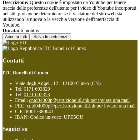
Descrizione:
Questo cookie è impostato da Youtube per tenere
traccia delle preferenze dell'utente per i video di Youtube incorporati
nei siti; può anche determinare se il visitatore del sito web sta
utilizzando la nuova o la vecchia versione dell'interfaccia di
Youtube.
Durata:
6 months
Accetta tutti
Salva le preferenze
ITC Bonelli di Cuneo
Contatti
ITC Bonelli di Cuneo
Viale degli Angeli, 12 - 12100 Cuneo (CN)
Tel:
0171 693829
Tel:
0171 692353
Email:
cntd04000p@istruzione.it
Link per inviare una mail
PEC:
cntd04000p@pec.istruzione.it
Link per inviare una mail
C.F.: 80017380041
IBAN: Codice univoco: UFE5OU
Seguici su