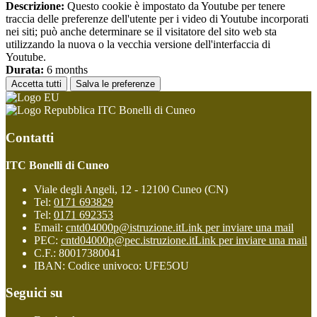
Descrizione:
Questo cookie è impostato da Youtube per tenere
traccia delle preferenze dell'utente per i video di Youtube incorporati
nei siti; può anche determinare se il visitatore del sito web sta
utilizzando la nuova o la vecchia versione dell'interfaccia di
Youtube.
Durata:
6 months
Accetta tutti
Salva le preferenze
ITC Bonelli di Cuneo
Contatti
ITC Bonelli di Cuneo
Viale degli Angeli, 12 - 12100 Cuneo (CN)
Tel:
0171 693829
Tel:
0171 692353
Email:
cntd04000p@istruzione.it
Link per inviare una mail
PEC:
cntd04000p@pec.istruzione.it
Link per inviare una mail
C.F.: 80017380041
IBAN: Codice univoco: UFE5OU
Seguici su